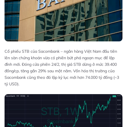
Cổ phiếu STB của Sacombank – ngân hàng Việt Nam đầu tiên
lên sàn chứng khoán vừa có phiên bứt phá ngoạn mục để lập
đỉnh mới. Đóng cửa phiên 24/2, thị giá STB dừng ở mức 39.400
đồng/cp, tăng gần 29% sau một năm. Vốn hóa thị trường của
Sacombank cũng theo đó lập kỷ lục mới hơn 74.000 tỷ đồng (~3
tỷ USD).