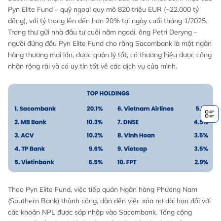
Pyn Elite Fund – quỹ ngoại quy mô 820 triệu EUR (~22.000 tỷ
đồng), với tỷ trọng lên đến hơn 20% tại ngày cuối tháng 1/2025.
Trong thư gửi nhà đầu tư cuối năm ngoái, ông Petri Deryng –
người đứng đầu Pyn Elite Fund cho rằng Sacombank là một ngân
hàng thương mại lớn, được quản lý tốt, có thương hiệu được công
nhận rộng rãi và có uy tín tốt về các dịch vụ của mình.
Theo Pyn Elite Fund, việc tiếp quản Ngân hàng Phương Nam
(Southern Bank) thành công, dẫn đến việc xóa nợ dài hạn đối với
các khoản NPL được sáp nhập vào Sacombank. Tổng cộng