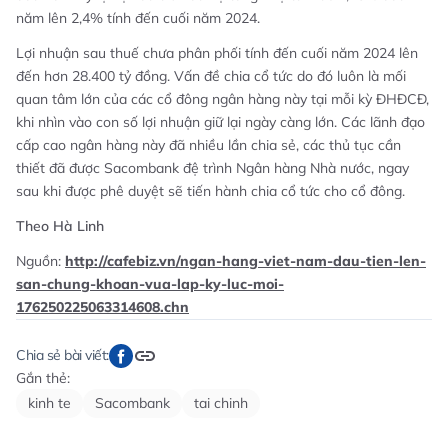
năm lên 2,4% tính đến cuối năm 2024.
Lợi nhuận sau thuế chưa phân phối tính đến cuối năm 2024 lên
đến hơn 28.400 tỷ đồng. Vấn đề chia cổ tức do đó luôn là mối
quan tâm lớn của các cổ đông ngân hàng này tại mỗi kỳ ĐHĐCĐ,
khi nhìn vào con số lợi nhuận giữ lại ngày càng lớn. Các lãnh đạo
cấp cao ngân hàng này đã nhiều lần chia sẻ, các thủ tục cần
thiết đã được Sacombank đệ trình Ngân hàng Nhà nước, ngay
sau khi được phê duyệt sẽ tiến hành chia cổ tức cho cổ đông.
Theo Hà Linh
Nguồn:
http://cafebiz.vn/ngan-hang-viet-nam-dau-tien-len-
san-chung-khoan-vua-lap-ky-luc-moi-
176250225063314608.chn
Chia sẻ bài viết:
Gắn thẻ:
kinh te
Sacombank
tai chinh