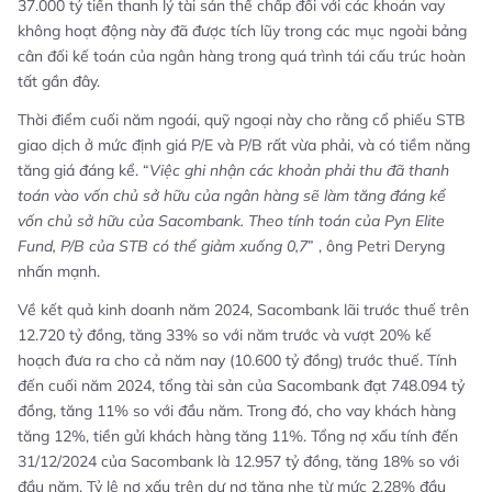
37.000 tỷ tiền thanh lý tài sản thế chấp đối với các khoản vay
không hoạt động này đã được tích lũy trong các mục ngoài bảng
cân đối kế toán của ngân hàng trong quá trình tái cấu trúc hoàn
tất gần đây.
Thời điểm cuối năm ngoái, quỹ ngoại này cho rằng cổ phiếu STB
giao dịch ở mức định giá P/E và P/B rất vừa phải, và có tiềm năng
tăng giá đáng kể. “
Việc ghi nhận các khoản phải thu đã thanh
toán vào vốn chủ sở hữu của ngân hàng sẽ làm tăng đáng kể
vốn chủ sở hữu của Sacombank. Theo tính toán của Pyn Elite
Fund, P/B của STB có thể giảm xuống 0,7
” , ông Petri Deryng
nhấn mạnh.
Về kết quả kinh doanh năm 2024, Sacombank lãi trước thuế trên
12.720 tỷ đồng, tăng 33% so với năm trước và vượt 20% kế
hoạch đưa ra cho cả năm nay (10.600 tỷ đồng) trước thuế. Tính
đến cuối năm 2024, tổng tài sản của Sacombank đạt 748.094 tỷ
đồng, tăng 11% so với đầu năm. Trong đó, cho vay khách hàng
tăng 12%, tiền gửi khách hàng tăng 11%. Tổng nợ xấu tính đến
31/12/2024 của Sacombank là 12.957 tỷ đồng, tăng 18% so với
đầu năm. Tỷ lệ nợ xấu trên dư nợ tăng nhẹ từ mức 2,28% đầu