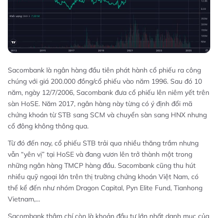
Sacombank là ngân hàng đầu tiên phát hành cổ phiếu ra công
chúng với giá 200.000 đồng/cổ phiếu vào năm 1996. Sau đó 10
năm, ngày 12/7/2006, Sacombank đưa cổ phiếu lên niêm yết trên
sàn HoSE. Năm 2017, ngân hàng này từng có ý định đổi mã
chứng khoán từ STB sang SCM và chuyển sàn sang HNX nhưng
cổ đông không thông qua.
Từ đó đến nay, cổ phiếu STB trải qua nhiều thăng trầm nhưng
vẫn “yên vị” tại HoSE và đang vươn lên trở thành một trong
những ngân hàng TMCP hàng đầu. Sacombank cũng thu hút
nhiều quỹ ngoại lớn trên thị trường chứng khoán Việt Nam, có
thể kể đến như nhóm Dragon Capital, Pyn Elite Fund, Tianhong
Vietnam,…
Sacombank thậm chí còn là khoản đầu tư lớn nhất danh mục của