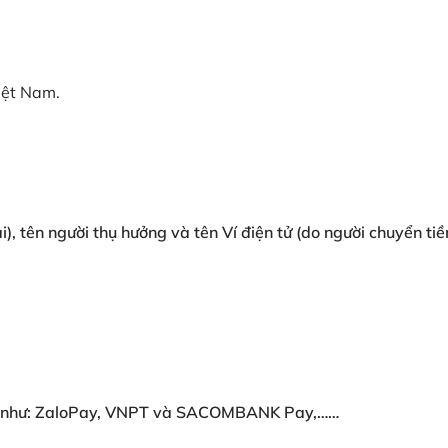
iệt Nam.
i), tên người thụ hưởng và tên Ví điện tử (do người chuyển ti
 nay như: ZaloPay, VNPT và SACOMBANK Pay,……