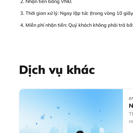
Nhận tiền bằng VNĐ.
Thời gian xử lý: Ngay lập tức (trong vòng 10 giây
Miễn phí nhận tiền: Quý khách không phải trả bất
Dịch vụ khác
07
N
S
T
r
T
b