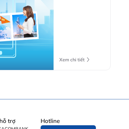
hưởng tại bất kỳ…
Xem chi tiết
hỗ trợ
Hotline
i SACOMBANK