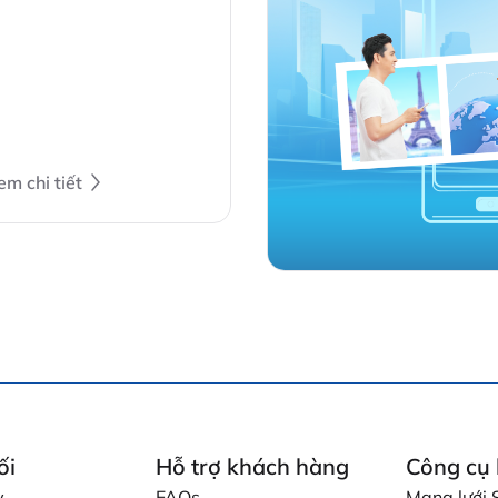
nd other financial
stitutions…
em chi tiết
ối
Hỗ trợ khách hàng
Công cụ 
y
FAQs
Mạng lướ