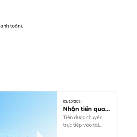
hanh toán).
03/10/2024
Nhận tiền qua
tài khoản
Tiền được chuyển
trực tiếp vào tài
khoản của người thụ