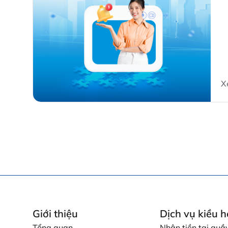
a
in
X
Giới thiệu
Dịch vụ kiều h
Tổng quan
Nhận tiền tại quầ