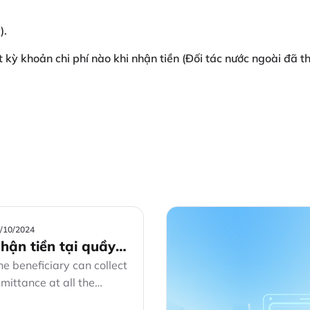
).
 kỳ khoản chi phí nào khi nhận tiền (Đối tác nước ngoài đã t
/10/2024
hận tiền tại quầy
ACOMBANK &
he beneficiary can collect
emittance at all the
CTD khác
ranches of Sacombank